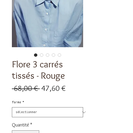
Flore 3 carrés
tissés - Rouge
Prix
Prix
 68,00 € 
47,60 €
original
promotionnel
forme
*
Quantité
*