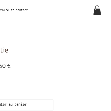
stoire et Contact
tie
Prix
60 €
inal
promotionnel
uter au panier