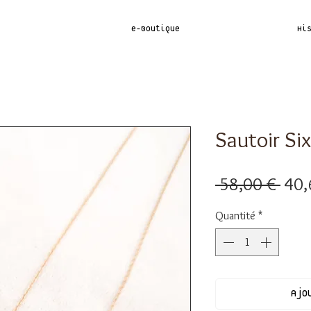
e-Boutique
Hi
Sautoir Six
Prix
 58,00 € 
40,
orig
Quantité
*
Ajo