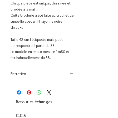
Chaque pièce est unique; dessinée et
brodée à la main.
Cette broderie à été faite au crochet de
Lunéville avec un fil rayonne noire.
Unisexe
Taille 42 sur l'étiquette mais peut
correspondre à partir du 38.
Le modèle en photo mesure 1m80 et
fait habituellement du 38.
Entretien
Laver à la main ou max 30° afin
d'éviter d'endommager la broderie.
Retour et échanges
C.G.V