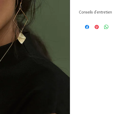
Conseils d'entretien
Pour préserver l'éclat
bijou :
• Évitez le contact a
et les produits ména
• Retirez vos bijoux 
doucher ou de faire d
• Conservez-les à l’ab
ou une pochette.
• Nettoyez-les avec u