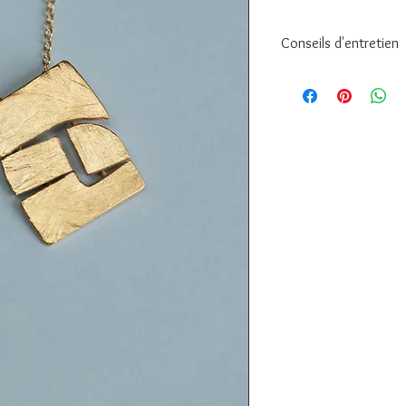
Conseils d'entretien
Pour préserver l'éclat
bijou :
• Évitez le contact a
et les produits ména
• Retirez vos bijoux 
doucher ou de faire d
• Conservez-les à l’ab
ou une pochette.
• Nettoyez-les avec u